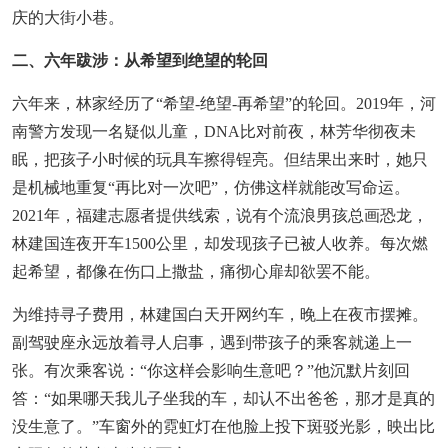
庆的大街小巷。
二、六年跋涉：从希望到绝望的轮回
六年来，林家经历了“希望-绝望-再希望”的轮回。2019年，河
南警方发现一名疑似儿童，DNA比对前夜，林芳华彻夜未
眠，把孩子小时候的玩具车擦得锃亮。但结果出来时，她只
是机械地重复“再比对一次吧”，仿佛这样就能改写命运。
2021年，福建志愿者提供线索，说有个流浪男孩总画恐龙，
林建国连夜开车1500公里，却发现孩子已被人收养。每次燃
起希望，都像在伤口上撒盐，痛彻心扉却欲罢不能。
为维持寻子费用，林建国白天开网约车，晚上在夜市摆摊。
副驾驶座永远放着寻人启事，遇到带孩子的乘客就递上一
张。有次乘客说：“你这样会影响生意吧？”他沉默片刻回
答：“如果哪天我儿子坐我的车，却认不出爸爸，那才是真的
没生意了。”车窗外的霓虹灯在他脸上投下斑驳光影，映出比