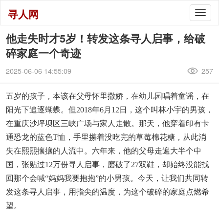
寻人网
Togg
navig
他走失时才5岁！转发这条寻人启事，给破
碎家庭一个奇迹
2025-06-06 14:55:09
257
五岁的孩子，本该在父母怀里撒娇，在幼儿园唱着童谣，在
阳光下追逐蝴蝶。但2018年6月12日，这个叫林小宇的男孩，
在重庆沙坪坝区三峡广场与家人走散。那天，他穿着印有卡
通恐龙的蓝色T恤，手里攥着没吃完的草莓棉花糖，从此消
失在熙熙攘攘的人流中。六年来，他的父母走遍大半个中
国，张贴过12万份寻人启事，磨破了27双鞋，却始终没能找
回那个会喊“妈妈我要抱抱”的小男孩。今天，让我们共同转
发这条寻人启事，用指尖的温度，为这个破碎的家庭点燃希
望。