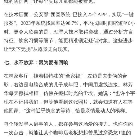
就的防护网，让每个失踪儿童都能被看见。
在技术层面，公安部“团圆系统”已接入25个APP，实现“一键
报案”。2023年系统找回率达98.7%，平均找回时间缩短至6小
时。更令人欣喜的是，AI寻人技术取得突破，通过分析方言
特征、饮食习惯等细节，能更精准锁定疑似对象。这些进步
让“天下无拐”从愿景走向现实。
七、永不放弃：因为爱有回响
在林家客厅，挂着幅特殊的“全家福”：左边是夫妻俩的合
影，右边是电脑合成的儿子成年照，中间用虚线连接。林芳
华每天擦拭相框，仿佛在擦拭时光的尘埃。她说：“也许小宇
现在不记得我们，但等他看到这张照片，就会知道有人在等
他回家。”这种近乎执念的等待，恰是亲情最动人的模样。
每个转发寻人启事的人，都在参与这场爱的接力。也许你的
一次点击，就能让某个咖啡店老板想起曾见过穿恐龙T恤的