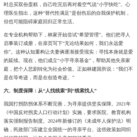
时总买双份蛋糕，自己吃完后再对着空气说“小宇快吃”。心
理医生指出，这种“替代性满足”是创伤后的自我保护机制，
但也可能阻碍家庭回归正常生活。
在专业机构帮助下，林家开始尝试“希望管理”。他们把寻人
启事装订成册，在扉页写下“无论结果如何，我们永远爱
你”。这种认知重构让夫妻俩逐渐接受现实：寻找本身就是爱
的延续。现在，他们成立“小宇寻亲基金”，帮助其他失亲家
庭，把个人悲剧转化为社会价值。正如林建国所说：“我们不
是在等奇迹，而是在创造奇迹。”
六、制度保障：从“人找线索”到“线索找人”
我国打拐防拐体系不断完善，为寻亲提供坚实保障。2021年
《中国反对拐卖人口行动计划》实施，要求医院、教育机构
落实强制报告制度。2024年新修订的《未成年人保护法》明
确，民政部门应建立全国统一的寻亲平台。这些政策如同织