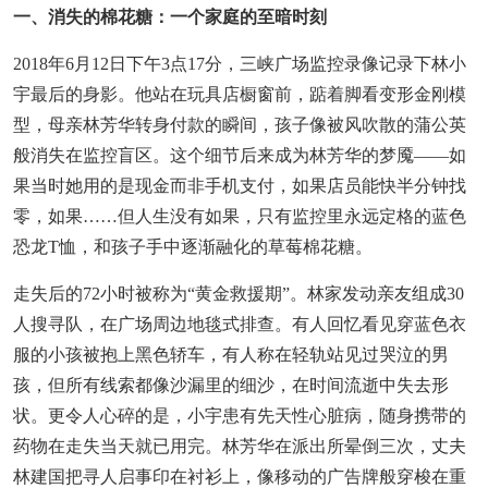
一、消失的棉花糖：一个家庭的至暗时刻
2018年6月12日下午3点17分，三峡广场监控录像记录下林小
宇最后的身影。他站在玩具店橱窗前，踮着脚看变形金刚模
型，母亲林芳华转身付款的瞬间，孩子像被风吹散的蒲公英
般消失在监控盲区。这个细节后来成为林芳华的梦魇——如
果当时她用的是现金而非手机支付，如果店员能快半分钟找
零，如果……但人生没有如果，只有监控里永远定格的蓝色
恐龙T恤，和孩子手中逐渐融化的草莓棉花糖。
走失后的72小时被称为“黄金救援期”。林家发动亲友组成30
人搜寻队，在广场周边地毯式排查。有人回忆看见穿蓝色衣
服的小孩被抱上黑色轿车，有人称在轻轨站见过哭泣的男
孩，但所有线索都像沙漏里的细沙，在时间流逝中失去形
状。更令人心碎的是，小宇患有先天性心脏病，随身携带的
药物在走失当天就已用完。林芳华在派出所晕倒三次，丈夫
林建国把寻人启事印在衬衫上，像移动的广告牌般穿梭在重