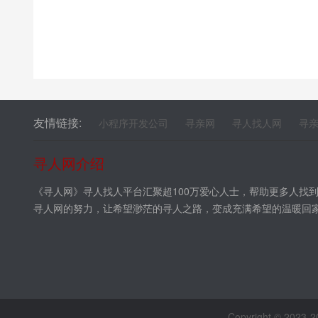
友情链接:
小程序开发公司
寻亲网
寻人找人网
寻
寻人网介绍
《寻人网》寻人找人平台汇聚超100万爱心人士，帮助更多人找
寻人网的努力，让希望渺茫的寻人之路，变成充满希望的温暖回
Copyright © 2023