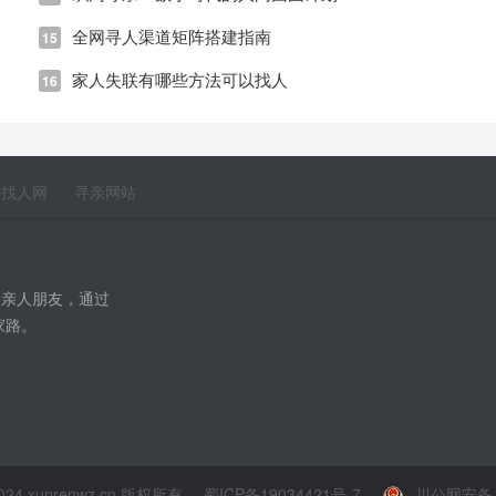
全网寻人渠道矩阵搭建指南
15
家人失联有哪些方法可以找人
16
亲找人网
寻亲网站
到亲人朋友，通过
家路。
-2024 xunrenwz.cn 版权所有
蜀ICP备19034421号-7
川公网安备 5