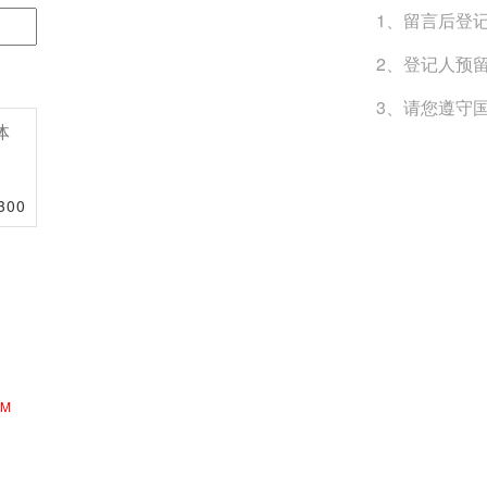
1、留言后登
2、登记人预
3、请您遵守
300
M