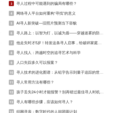
寻人过程中可能遇到的骗局有哪些？
3
网络寻人平台如何重构“寻找”的意义
4
AI寻人新突破—旧照片预测当下容貌
5
寻人路上：以智为灯，以诚为盾——穿越迷雾的防骗指南
6
他走失时才5岁！转发这条寻人启事，给破碎家庭一个奇迹
7
寻人找人：跨越时空的追寻艺术与科学
8
人口失踪多久可以报案？
9
寻人技术的进化图谱：从铅字告示到量子追踪的世纪跨越
10
寻人常用方法有哪些？
11
孩子丢失24小时才能报警？别再错过最佳寻人时机了！
12
寻人有哪些步骤，应该如何寻人？
13
织网寻亲：数字时代的人间团圆计划
14