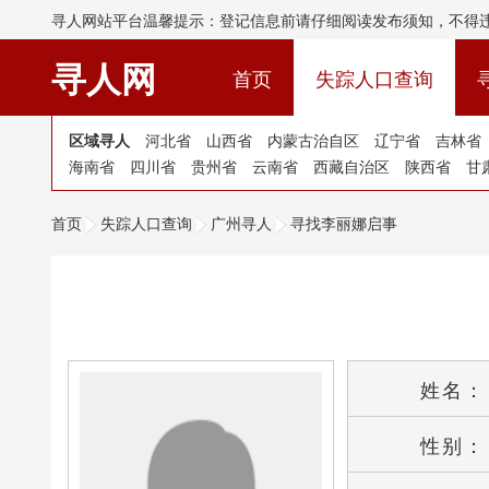
寻人网站平台温馨提示：登记信息前请仔细阅读发布须知，不得
寻人网
(current)
首页
失踪人口查询
区域寻人
河北省
山西省
内蒙古治自区
辽宁省
吉林省
海南省
四川省
贵州省
云南省
西藏自治区
陕西省
甘
首页
失踪人口查询
广州寻人
寻找李丽娜启事
姓名：
性别：