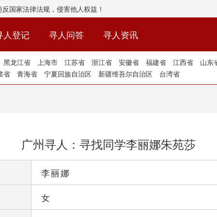
违反国家法律法规，侵害他人权益！
寻人登记
寻人问答
寻人资讯
黑龙江省
上海市
江苏省
浙江省
安徽省
福建省
江西省
山东
肃省
青海省
宁夏回族自治区
新疆维吾尔自治区
台湾省
广州寻人：寻找同学李丽娜朱苑莎
李丽娜
女