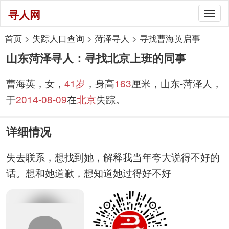
寻人网
Togg
navig
首页
>
失踪人口查询
>
菏泽寻人
>
寻找曹海英启事
山东菏泽寻人：寻找北京上班的同事
曹海英，女，
41岁
，身高
163
厘米，山东-菏泽人，
于
2014-08-09
在
北京
失踪。
详细情况
失去联系，想找到她，解释我当年夸大说得不好的
话。想和她道歉，想知道她过得好不好