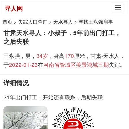
寻人网
Togg
navig
首页
>
失踪人口查询
>
天水寻人
>
寻找王永强启事
甘肃天水寻人：小叔子，5年前出门打工，
之后失联
王永强，男，
34岁
，身高
170
厘米，甘肃-天水人，
于
2022-01-23
在
河南省管城区美景鸿城三期
失踪。
详细情况
21年出门打工，开始还有联系，后期失联