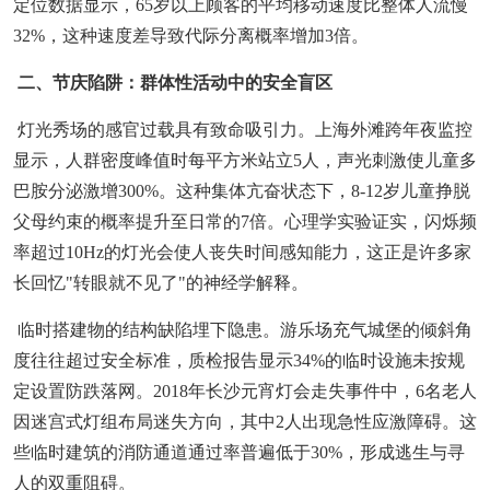
定位数据显示，65岁以上顾客的平均移动速度比整体人流慢
32%，这种速度差导致代际分离概率增加3倍。
二、节庆陷阱：群体性活动中的安全盲区
灯光秀场的感官过载具有致命吸引力。上海外滩跨年夜监控
显示，人群密度峰值时每平方米站立5人，声光刺激使儿童多
巴胺分泌激增300%。这种集体亢奋状态下，8-12岁儿童挣脱
父母约束的概率提升至日常的7倍。心理学实验证实，闪烁频
率超过10Hz的灯光会使人丧失时间感知能力，这正是许多家
长回忆"转眼就不见了"的神经学解释。
临时搭建物的结构缺陷埋下隐患。游乐场充气城堡的倾斜角
度往往超过安全标准，质检报告显示34%的临时设施未按规
定设置防跌落网。2018年长沙元宵灯会走失事件中，6名老人
因迷宫式灯组布局迷失方向，其中2人出现急性应激障碍。这
些临时建筑的消防通道通过率普遍低于30%，形成逃生与寻
人的双重阻碍。