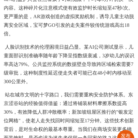
内容。这种碎片化注意模式使有效监护时长缩短至47秒/次。
更严重的是，AR游戏创造的虚拟奖励机制，诱导儿童主动脱
离安全区域，宝可梦GO引发的走失案件较传统游戏高出18
倍。
人脸识别技术的伦理困境日益凸显。某AI公司测试显示，儿
童面部识别准确率随年龄下降呈指数级衰减，3岁幼儿的误识
率高达79%。公共监控系统的数据壁垒导致跨区域检索需要7
级审批，这种制度性延迟使走失者可能已在48小时内移动至
300公里外。
站在城市文明的十字路口，我们需要重构安全防护体系。东
京涩谷站的经验值得借鉴：通过将铺装材料摩擦系数提高
30%，有效降低人群冲散概率；新加坡组屋区推行的"银发定
位网格"，使老人走失找回时间缩短至17分钟。这些技术创新
背后，是对生命权的最基本尊重。当我们在商场安装更多镜
发布
面装饰时，是否也该为迷失者保留一条回家的路？这个问题