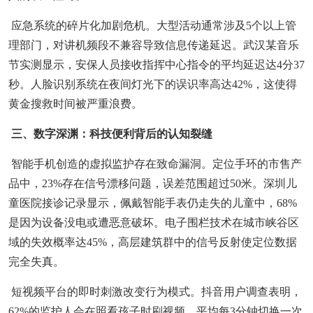
应急系统的碎片化加剧危机。大型活动通常涉及5个以上管
理部门，对讲机频段不兼容导致信息传递延迟。武汉某音乐
节实测显示，安保人员接收指挥中心指令的平均延迟达4分37
秒。人脸识别系统在夜间灯光下的误识率高达42%，这使得
黄金搜救时间被严重浪费。
三、数字深渊：科技便利背后的认知裂缝
智能手机创造的虚拟监护存在致命漏洞。定位手环的市售产
品中，23%存在信号漂移问题，误差范围超过50米。深圳儿
童医院接诊记录显示，佩戴智能手表仍走失的儿童中，68%
是因为设备没电或遭恶意破坏。电子围栏技术在城市峡谷区
域的失效概率达45%，高层建筑群中的信号反射使定位数据
完全失真。
短视频平台的即时刺激改变行为模式。抖音用户调查表明，
62%的监护人会在照看孩子时刷视频，平均每3分钟切换一次