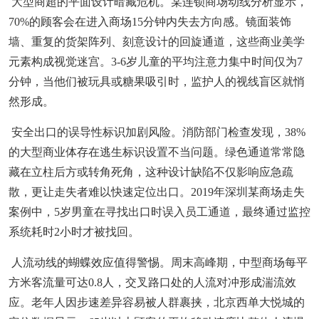
大型商超的平面设计暗藏危机。某连锁商场动线分析显示，
70%的顾客会在进入商场15分钟内失去方向感。镜面装饰
墙、重复的货架阵列、刻意设计的回旋通道，这些商业美学
元素构成视觉迷宫。3-6岁儿童的平均注意力集中时间仅为7
分钟，当他们被玩具或糖果吸引时，监护人的视线盲区就悄
然形成。
安全出口的误导性标识加剧风险。消防部门检查发现，38%
的大型商业体存在逃生标识设置不当问题。绿色通道常常隐
藏在立柱后方或转角死角，这种设计缺陷不仅影响应急疏
散，更让走失者难以快速定位出口。2019年深圳某商场走失
案例中，5岁男童在寻找出口时误入员工通道，最终通过监控
系统耗时2小时才被找回。
人流动线的蝴蝶效应值得警惕。周末高峰期，中型商场每平
方米客流量可达0.8人，交叉路口处的人流对冲形成湍流效
应。老年人因步速差异容易被人群裹挟，北京西单大悦城的